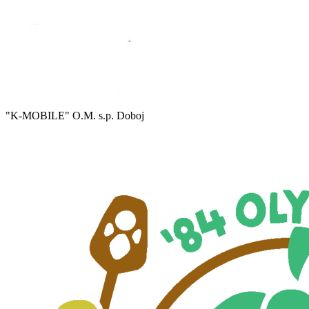
"K-MOBILE" O.M. s.p. Doboj