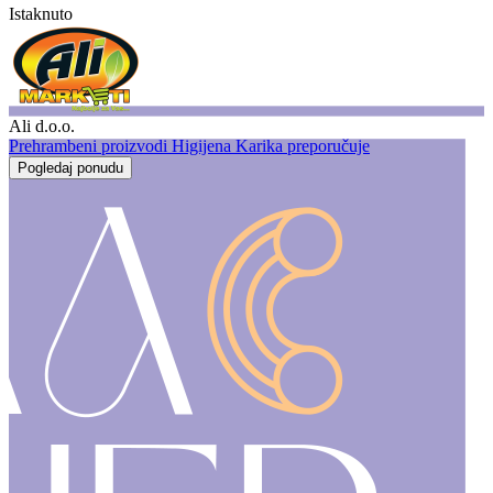
Istaknuto
Ali d.o.o.
Prehrambeni proizvodi
Higijena
Karika preporučuje
Pogledaj ponudu