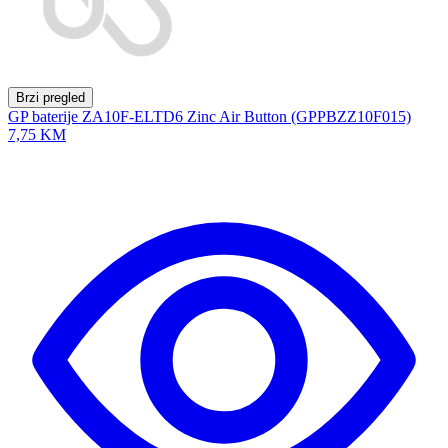
Brzi pregled
GP baterije ZA10F-ELTD6 Zinc Air Button (GPPBZZ10F015)
7,75 KM