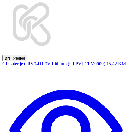
Brzi pregled
GP baterije CRV9-U1 9V Lithium (GPPVLCRV9009)
15,42 KM