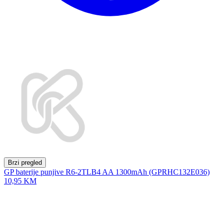
Brzi pregled
GP baterije punjive R6-2TLB4 AA 1300mAh (GPRHC132E036)
10,95 KM