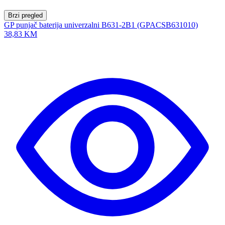
Brzi pregled
GP punjač baterija univerzalni B631-2B1 (GPACSB631010)
38,83 KM