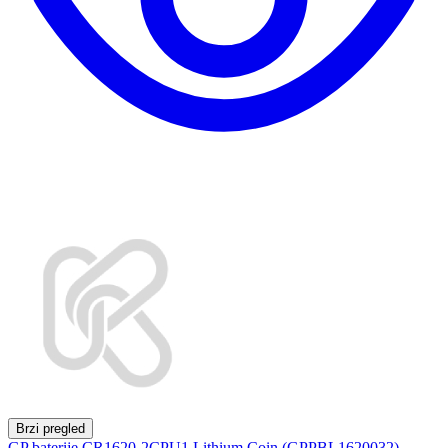
Brzi pregled
GP baterije CR1620-2CPU1 Lithium Coin (GPPBL1620032)