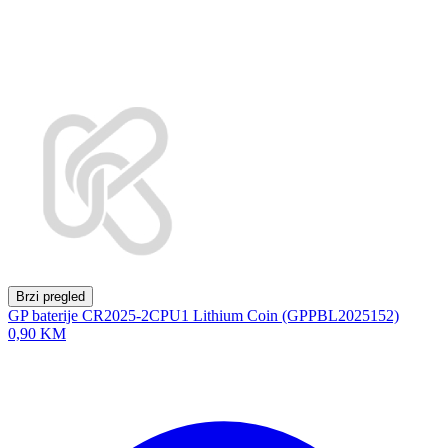
Brzi pregled
GP baterije CR2025-2CPU1 Lithium Coin (GPPBL2025152)
0,90 KM