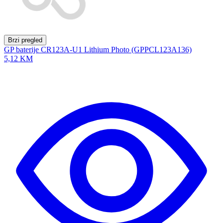
Brzi pregled
GP baterije CR123A-U1 Lithium Photo (GPPCL123A136)
5,12 KM