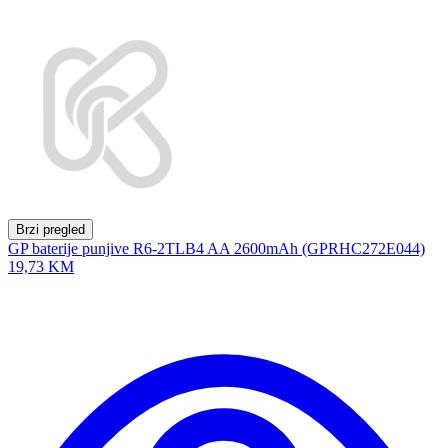
Brzi pregled
GP baterije punjive R6-2TLB4 AA 2600mAh (GPRHC272E044)
19,73 KM