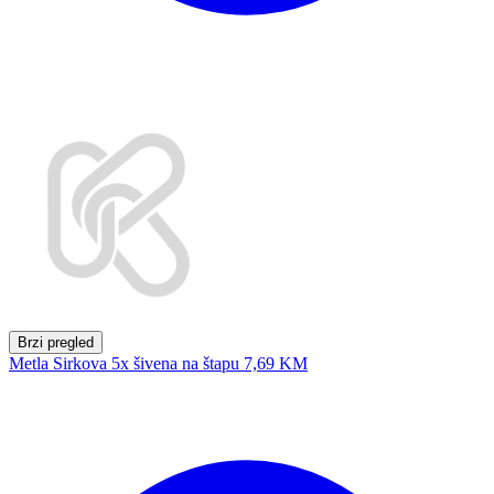
Brzi pregled
Metla Sirkova 5x šivena na štapu
7,69 KM