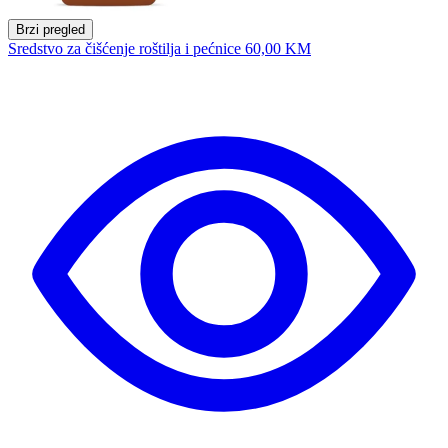
Brzi pregled
Sredstvo za čišćenje roštilja i pećnice
60,00 KM