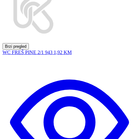
Brzi pregled
WC FREŠ PINE 2/1 943
1,92 KM