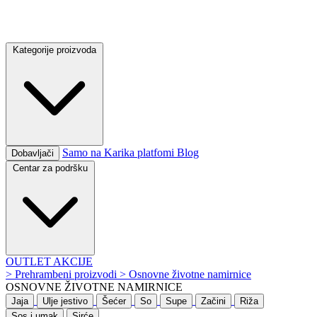
Kategorije proizvoda
Samo na Karika platfomi
Blog
Dobavljači
Centar za podršku
OUTLET
AKCIJE
>
Prehrambeni proizvodi
>
Osnovne životne namirnice
OSNOVNE ŽIVOTNE NAMIRNICE
Jaja
Ulje jestivo
Šećer
So
Supe
Začini
Riža
Sos i umak
Sirće