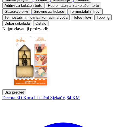
Aditivi za kolače i torte
Repromaterijal za kolače i torte
Glazure/prelivi
Sirovine za kolače
Termostabilni filovi
Termostabilni filovi sa komadima voća
Tofee filovi
Topping
Dubai čokolada
Ostalo
Najprodavaniji proizvodi:
Brzi pregled
Decora 3D Kuća Plastični Sjekač
6,84 KM