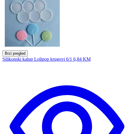
Brzi pregled
Silikonski kalup Lolipop krugovi 6/1
6,84 KM