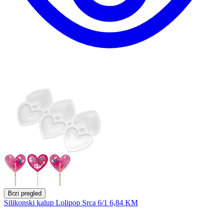
Brzi pregled
Silikonski kalup Lolipop Srca 6/1
6,84 KM