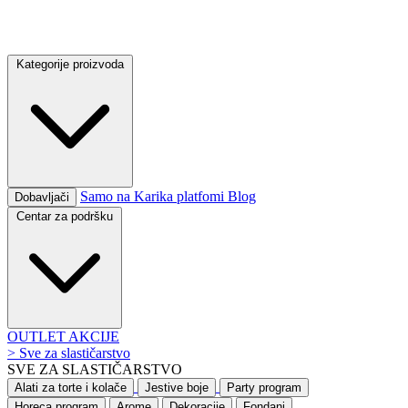
Kategorije proizvoda
Samo na Karika platfomi
Blog
Dobavljači
Centar za podršku
OUTLET
AKCIJE
>
Sve za slastičarstvo
SVE ZA SLASTIČARSTVO
Alati za torte i kolače
Jestive boje
Party program
Horeca program
Arome
Dekoracije
Fondani