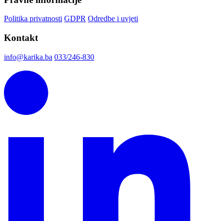
Politika privatnosti
GDPR
Odredbe i uvjeti
Kontakt
info@karika.ba
033/246-830