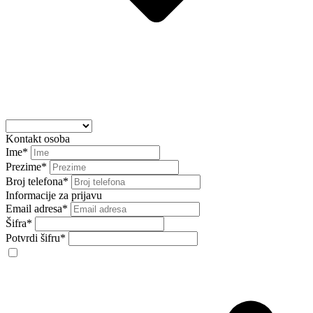
Kontakt osoba
Ime*
Prezime*
Broj telefona*
Informacije za prijavu
Email adresa*
Šifra*
Potvrdi šifru*