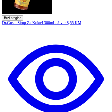
Brzi pregled
Dr.Gusto Sirup Za Koktel 300ml - Javor
8,55 KM