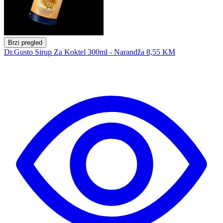
Brzi pregled
Dr.Gusto Sirup Za Koktel 300ml - Narandža
8,55 KM