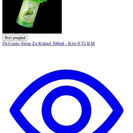
Brzi pregled
Dr.Gusto Sirup Za Koktel 300ml - Kivi
8,55 KM