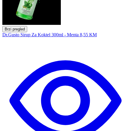
Brzi pregled
Dr.Gusto Sirup Za Koktel 300ml - Menta
8,55 KM