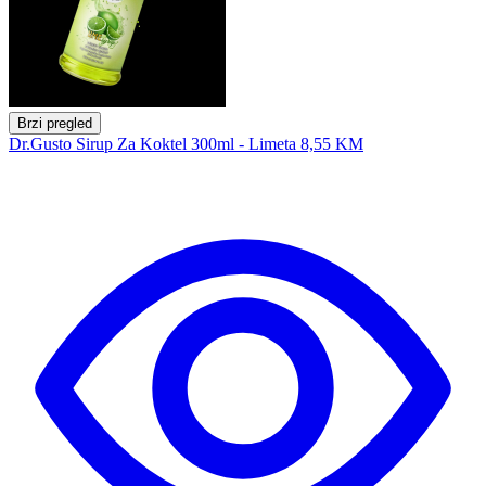
Brzi pregled
Dr.Gusto Sirup Za Koktel 300ml - Limeta
8,55 KM