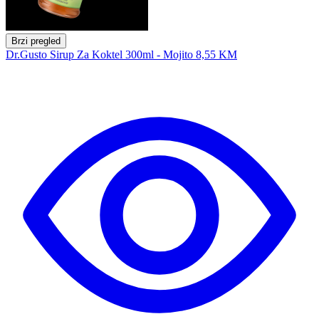
Brzi pregled
Dr.Gusto Sirup Za Koktel 300ml - Mojito
8,55 KM