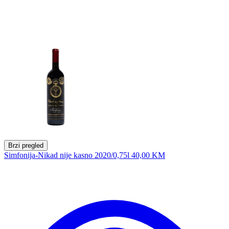
Brzi pregled
Simfonija-Nikad nije kasno 2020/0,75l
40,00 KM