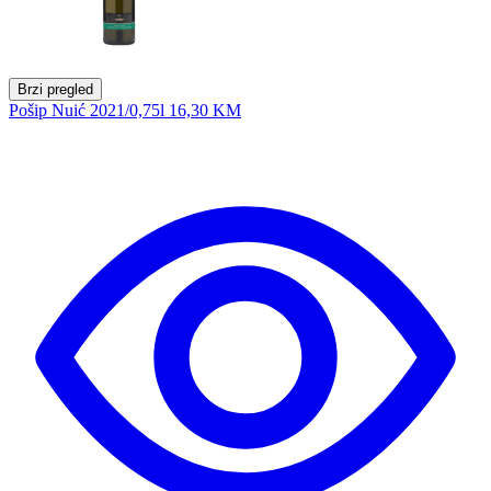
Brzi pregled
Pošip Nuić 2021/0,75l
16,30 KM