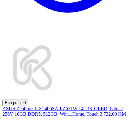
Brzi pregled
ASUS Zenbook UX5406SA-PZ631W 14" 3K OLED, Ultra 7
256V 16GB DDR5, 512GB, Win11Home, Touch
3.732,00 KM