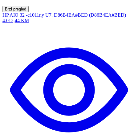
Brzi pregled
HP AIO 32 -c1011ny U7, D86B4EA#BED (D86B4EA#BED)
4.012,44 KM