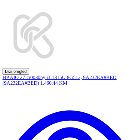
Brzi pregled
HP AIO 27-cr0030ny i3-1315U 8G512, 9A232EA#BED
(9A232EA#BED)
1.460,44 KM