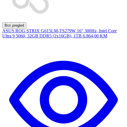
Brzi pregled
ASUS ROG STRIX G615LM-TS279W 16" 300Hz, Intel Core
Ultra 9 5060, 32GB DDR5 (2x16GB), 1TB
6.864,00 KM