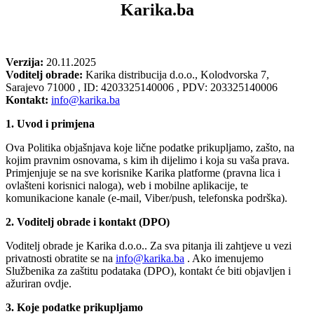
Karika.ba
Verzija:
20.11.2025
Voditelj obrade:
Karika distribucija d.o.o., Kolodvorska 7,
Sarajevo 71000 , ID: 4203325140006 , PDV: 203325140006
Kontakt:
info@karika.ba
1. Uvod i primjena
Ova Politika objašnjava koje lične podatke prikupljamo, zašto, na
kojim pravnim osnovama, s kim ih dijelimo i koja su vaša prava.
Primjenjuje se na sve korisnike Karika platforme (pravna lica i
ovlašteni korisnici naloga), web i mobilne aplikacije, te
komunikacione kanale (e-mail, Viber/push, telefonska podrška).
2. Voditelj obrade i kontakt (DPO)
Voditelj obrade je Karika d.o.o.. Za sva pitanja ili zahtjeve u vezi
privatnosti obratite se na
info@karika.ba
. Ako imenujemo
Službenika za zaštitu podataka (DPO), kontakt će biti objavljen i
ažuriran ovdje.
3. Koje podatke prikupljamo