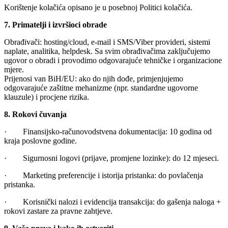
Korištenje kolačića opisano je u posebnoj Politici kolačića.
7. Primatelji i izvršioci obrade
Obrađivači: hosting/cloud, e-mail i SMS/Viber provideri, sistemi
naplate, analitika, helpdesk. Sa svim obrađivačima zaključujemo
ugovor o obradi i provodimo odgovarajuće tehničke i organizacione
mjere.
Prijenosi van BiH/EU: ako do njih dođe, primjenjujemo
odgovarajuće zaštitne mehanizme (npr. standardne ugovorne
klauzule) i procjene rizika.
8. Rokovi čuvanja
· Finansijsko-računovodstvena dokumentacija: 10 godina od
kraja poslovne godine.
· Sigurnosni logovi (prijave, promjene lozinke): do 12 mjeseci.
· Marketing preferencije i istorija pristanka: do povlačenja
pristanka.
· Korisnički nalozi i evidencija transakcija: do gašenja naloga +
rokovi zastare za pravne zahtjeve.