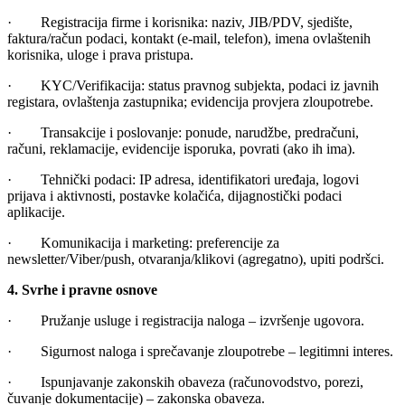
· Registracija firme i korisnika: naziv, JIB/PDV, sjedište,
faktura/račun podaci, kontakt (e-mail, telefon), imena ovlaštenih
korisnika, uloge i prava pristupa.
· KYC/Verifikacija: status pravnog subjekta, podaci iz javnih
registara, ovlaštenja zastupnika; evidencija provjera zloupotrebe.
· Transakcije i poslovanje: ponude, narudžbe, predračuni,
računi, reklamacije, evidencije isporuka, povrati (ako ih ima).
· Tehnički podaci: IP adresa, identifikatori uređaja, logovi
prijava i aktivnosti, postavke kolačića, dijagnostički podaci
aplikacije.
· Komunikacija i marketing: preferencije za
newsletter/Viber/push, otvaranja/klikovi (agregatno), upiti podršci.
4. Svrhe i pravne osnove
· Pružanje usluge i registracija naloga – izvršenje ugovora.
· Sigurnost naloga i sprečavanje zloupotrebe – legitimni interes.
· Ispunjavanje zakonskih obaveza (računovodstvo, porezi,
čuvanje dokumentacije) – zakonska obaveza.