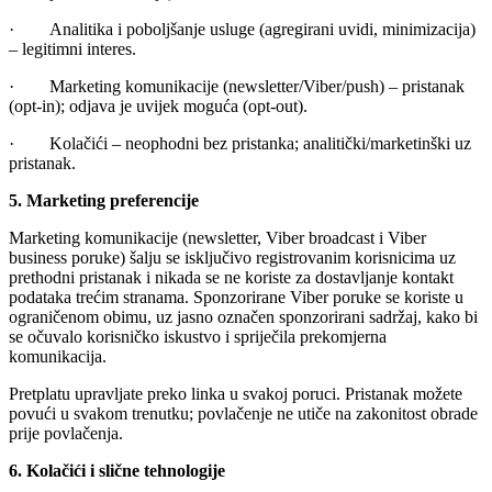
· Analitika i poboljšanje usluge (agregirani uvidi, minimizacija)
– legitimni interes.
· Marketing komunikacije (newsletter/Viber/push) – pristanak
(opt-in); odjava je uvijek moguća (opt-out).
· Kolačići – neophodni bez pristanka; analitički/marketinški uz
pristanak.
5. Marketing preferencije
Marketing komunikacije (newsletter, Viber broadcast i Viber
business poruke) šalju se isključivo registrovanim korisnicima uz
prethodni pristanak i nikada se ne koriste za dostavljanje kontakt
podataka trećim stranama. Sponzorirane Viber poruke se koriste u
ograničenom obimu, uz jasno označen sponzorirani sadržaj, kako bi
se očuvalo korisničko iskustvo i spriječila prekomjerna
komunikacija.
Pretplatu upravljate preko linka u svakoj poruci. Pristanak možete
povući u svakom trenutku; povlačenje ne utiče na zakonitost obrade
prije povlačenja.
6. Kolačići i slične tehnologije