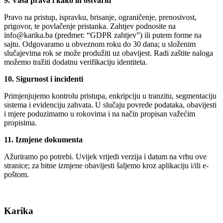
9. Vaša prava i kako ih ostvariti
Pravo na pristup, ispravku, brisanje, ograničenje, prenosivost,
prigovor, te povlačenje pristanka. Zahtjev podnosite na
info@karika.ba (predmet: “GDPR zahtjev”) ili putem forme na
sajtu. Odgovaramo u obveznom roku do 30 dana; u složenim
slučajevima rok se može produžiti uz obavijest. Radi zaštite naloga
možemo tražiti dodatnu verifikaciju identiteta.
10. Sigurnost i incidenti
Primjenjujemo kontrolu pristupa, enkripciju u tranzitu, segmentaciju
sistema i evidenciju zahvata. U slučaju povrede podataka, obavijesti
i mjere poduzimamo u rokovima i na način propisan važećim
propisima.
11. Izmjene dokumenta
Ažuriramo po potrebi. Uvijek vrijedi verzija i datum na vrhu ove
stranice; za bitne izmjene obavijesti šaljemo kroz aplikaciju i/ili e-
poštom.
Karika