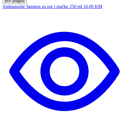
Brzi pregled
Antiparasitic šampon za pse i mačke 250 ml
16,00 KM