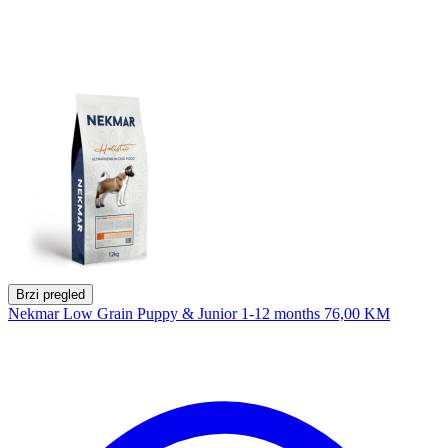
Brzi pregled
Nekmar Low Grain Puppy & Junior 1-12 months
76,00 KM