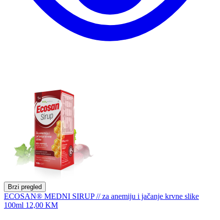
Brzi pregled
ECOSAN® MEDNI SIRUP // za anemiju i jačanje krvne slike
100ml
12,00 KM