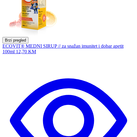
Brzi pregled
ECOVIT® MEDNI SIRUP // za snažan imunitet i dobar apetit
100ml
12,70 KM