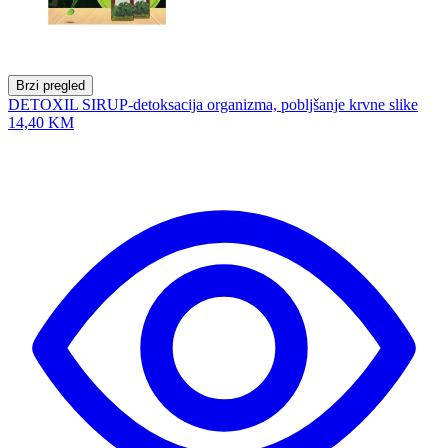
Brzi pregled
DETOXIL SIRUP-detoksacija organizma, pobljšanje krvne slike
14,40 KM