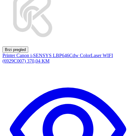
Brzi pregled
Printer Canon i-SENSYS LBP646Cdw ColorLaser WIFI
(6929C007)
370,04 KM