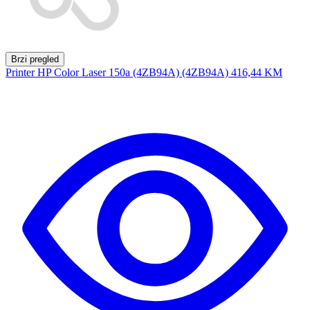
Brzi pregled
Printer HP Color Laser 150a (4ZB94A) (4ZB94A)
416,44 KM