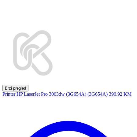
Brzi pregled
Printer HP LaserJet Pro 3003dw (3G654A) (3G654A)
390,92 KM